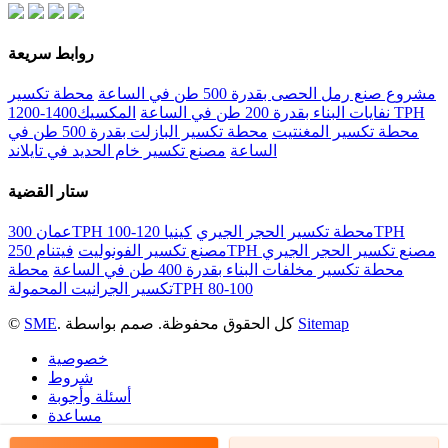
روابط سريعة
مشروع صنع رمل الحصى بقدرة 500 طن في الساعة
محطة تكسير
نفايات البناء بقدرة 200 طن في الساعة
المكسيك1400-1200 TPH
محطة تكسير المغنتيت
محطة تكسير البازلت بقدرة 500 طن في
الساعة
مصنع تكسير خام الحديد في تايلاند
ستار القضية
عمان 300TPH محطة تكسير الحجر الجيري
كينيا 120-100TPH
فيتنام 250TPH مصنع تكسير الحجر الجيري
مصنع تكسير الفونوليت
محطة تكسير مخلفات البناء بقدرة 400 طن في الساعة
محطة
تكسير الجرانيت المحمولةTPH 80-100
Sitemap
. كل الحقوق محفوظة. صمم بواسطة
SME
©
خصوصية
شروط
أسئلة وأجوبة
مساعدة