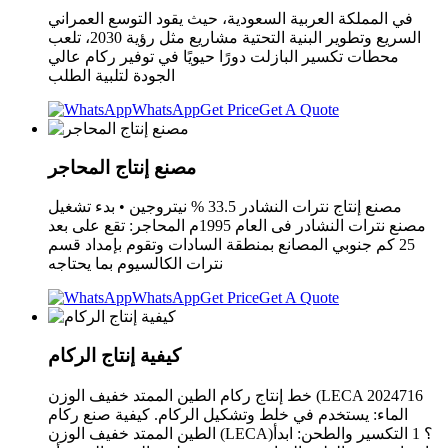
في المملكة العربية السعودية، حيث يقود التوسع العمراني
السريع وتطوير البنية التحتية مشاريع مثل رؤية 2030، تلعب
محطات تكسير البازلت دورًا حيويًا في توفير ركام عالي
الجودة لتلبية الطلب
WhatsApp
Get Price
Get A Quote
مصنع إنتاج المحاجر
مصنع إنتاج نترات النشادر 33.5 % نيتروجين • بدء تشغيل
مصنع نترات النشادر فى العام 1995م المحاجر: تقع على بعد
25 كم جنوبي المصانع بمنطقة السادات وتقوم بإمداد قسم
نترات الكالسيوم بما يحتاجه
WhatsApp
Get Price
Get A Quote
كيفية إنتاج الركام
خط إنتاج ركام الطين الممتد خفيف الوزن (LECA 2024716
الماء: يستخدم في خلط وتشكيل الركام. كيفية صنع ركام
الطين الممتد خفيف الوزن (LECA)؟ 1 التكسير والطحن: ابدأ