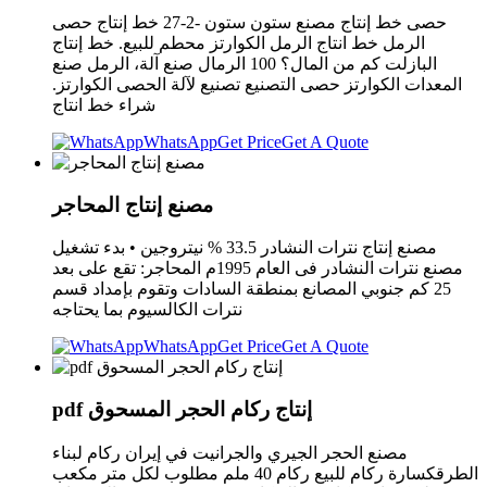
حصى خط إنتاج مصنع ستون ستون -2-27 خط إنتاج حصى
الرمل خط انتاج الرمل الكوارتز محطم للبيع. خط إنتاج
البازلت كم من المال؟ 100 الرمال صنع آلة، الرمل صنع
المعدات الكوارتز حصى التصنيع تصنيع لآلة الحصى الكوارتز.
شراء خط انتاج
WhatsApp
Get Price
Get A Quote
مصنع إنتاج المحاجر
مصنع إنتاج نترات النشادر 33.5 % نيتروجين • بدء تشغيل
مصنع نترات النشادر فى العام 1995م المحاجر: تقع على بعد
25 كم جنوبي المصانع بمنطقة السادات وتقوم بإمداد قسم
نترات الكالسيوم بما يحتاجه
WhatsApp
Get Price
Get A Quote
pdf إنتاج ركام الحجر المسحوق
مصنع الحجر الجيري والجرانيت في إيران ركام لبناء
الطرقكسارة ركام للبيع ركام 40 ملم مطلوب لكل متر مكعب