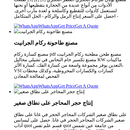
الأدوات من أنواع عديدة من الحجارة بتقطيعها أو نحتها
لتستعمل كأدوات للتقطيع وكأسلحة و لعدة مآرب أخرى.
احصل على السعر إنتاج الرمل والركام - الحل المتكامل -
WhatsApp
Get Price
Get A Quote
مصنع طاحونة ركام الجرانيت
مصنع كسارة ركام pdf مصنع طحن مطحنة ركام الجرانيت
مصنع تكسير خام النحاس في تشيلي محاليل KW ماكينات
التعدين يوفر مجموعة واسعة من كسارة الفك، كسارة الأثر،
VSI كسارات والكسارات المخروطية، وكذلك محطات
الفحص لمعالجة المعادن
WhatsApp
Get Price
Get A Quote
إنتاج حجر المحاجر على نطاق صغير
على نطاق صغير الشركات المحاجر الحجر في غانا على نطاق
صغير الشركات المحاجر الحجر في غانا. حصل على ليسانس
آداب quot قسم علم نفس quot من جامعة عين شمس