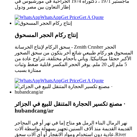
ماجستير 1971 ، دكتوراه 1974 الجراحية في مورشيوس في
إطار التعاون بين مصر ودول
WhatsApp
Get Price
Get A Quote
إنتاج ركام الحجر المسحوق
سحق الركام لإنتاج الخرسانة - Zenith Crusher الحجر
المسحوق هو ركام طبيعي شائع آخر يتكون من سحق الصخور
الأكبر حجمًا ميكانيكيًا. ويأتي بأحجام مختلفة، تتراوح عادة من
5 ملم إلى 20 ملم. يوفر الحجر المكسر قابلية ضغط وثبات
ممتازة بسبب
WhatsApp
Get Price
Get A Quote
مصنع تكسير الحجارة المتنقل للبيع في الجزائر ·
hubandcang/ar
نهر الرمال البناء الرمل هو متاح إما في نهر أو في المحاجر
القديمة القديمة منذ آلاف السنين.تجهيز بسهولة بواسطة آلات
عادية دون استخدام ومواد الانفجار أو أي آلات سحق.River