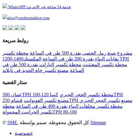
WhatsAPP خدمة 24 ساعة عبر الإنترنت
alex@crushertrading.com
روابط سريعة
مشروع صنع رمل الحصى بقدرة 500 طن في الساعة
محطة تكسير
نفايات البناء بقدرة 200 طن في الساعة
المكسيك1400-1200 TPH
محطة تكسير المغنتيت
محطة تكسير البازلت بقدرة 500 طن في
الساعة
مصنع تكسير خام الحديد في تايلاند
ستار القضية
عمان 300TPH محطة تكسير الحجر الجيري
كينيا 120-100TPH
فيتنام 250TPH مصنع تكسير الحجر الجيري
مصنع تكسير الفونوليت
محطة تكسير مخلفات البناء بقدرة 400 طن في الساعة
محطة
تكسير الجرانيت المحمولةTPH 80-100
Sitemap
. كل الحقوق محفوظة. صمم بواسطة
SME
©
خصوصية