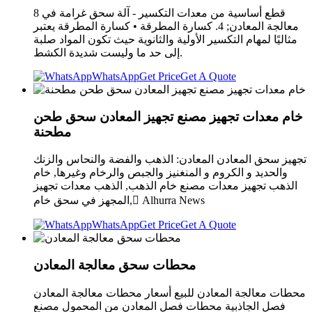
8 قطع أساسية من معدات التكسير - آلة سحق غرامة في
معالجة المعادن; 4. كسارة المطرقة • كسارة المطرقة يعتبر
مثاليًا لمهام التكسير الأولية والثانوية حيث تكون المواد صلبة
إلى حد ما وليست شديدة الكشط.
WhatsApp
Get Price
Get A Quote
خام معدات تجهيز مصنع تجهيز المعادن سحق طحن
مطحنة
تجهيز سحق المعادن المعادن: الذهب والفضة والنحاس والزنك
والحديد و الكروم و المنغنيز والجبص والرخام وغيرها, خام
الذهب تجهيز معدات مصنع خام الذهب, الذهب معدات تجهيز
المجهز في سحق خام, ِAlhurra News
WhatsApp
Get Price
Get A Quote
محطات سحق معالجة المعادن
محطات معالجة المعادن للبيع أسعار محطات معالجة المعادن
فصل الجاذبية محطات فصل المعادن من المحمول مصنع