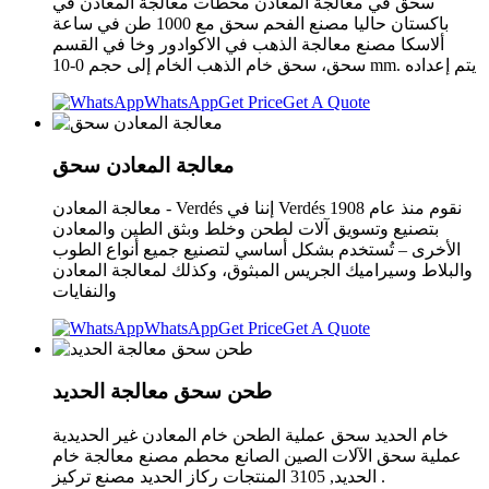
سحق في معالجة المعادن محطات معالجة المعادن في
باكستان حاليا مصنع الفحم سحق مع 1000 طن في ساعة
ألاسكا مصنع معالجة الذهب في الاكوادور وخا في القسم
سحق، سحق خام الذهب الخام إلى حجم 0-10 mm. يتم إعداده
WhatsApp
Get Price
Get A Quote
معالجة المعادن سحق
معالجة المعادن - Verdés إننا في Verdés نقوم منذ عام 1908
بتصنيع وتسويق آلات لطحن وخلط وبثق الطين والمعادن
الأخرى – تُستخدم بشكل أساسي لتصنيع جميع أنواع الطوب
والبلاط وسيراميك الجريس المبثوق، وكذلك لمعالجة المعادن
والنفايات
WhatsApp
Get Price
Get A Quote
طحن سحق معالجة الحديد
خام الحديد سحق عملية الطحن خام المعادن غير الحديدية
عملية سحق الآلات الصين الصانع محطم مصنع معالجة خام
الحديد, 3105 المنتجات ركاز الحديد مصنع تركيز .