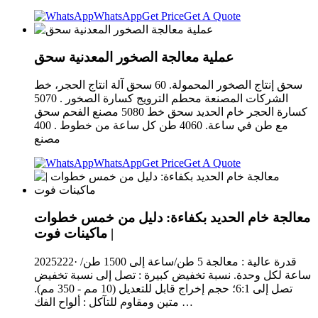
WhatsApp
Get Price
Get A Quote
عملية معالجة الصخور المعدنية سحق
سحق إنتاج الصخور المحمولة. 60 سحق آلة انتاج الحجر، خط
الشركات المصنعة محطم الترويج كسارة الصخور . 5070
كسارة الحجر خام الحديد سحق خط 5080 مصنع الفحم سحق
مع طن في ساعة. 4060 طن كل ساعة من خطوط . 400
مصنع
WhatsApp
Get Price
Get A Quote
معالجة خام الحديد بكفاءة: دليل من خمس خطوات
| ماكينات فوت
2025222· قدرة عالية : معالجة 5 طن/ساعة إلى 1500 طن/
ساعة لكل وحدة. نسبة تخفيض كبيرة : تصل إلى نسبة تخفيض
تصل إلى 6:1؛ حجم إخراج قابل للتعديل (10 مم - 350 مم).
متين ومقاوم للتآكل : ألواح الفك …