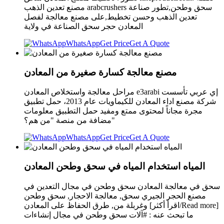
مصنع تعدين الذهب arabcrushers سحق وطحن,تطور صناعة
تعدين الذهب وحسن تخطيط,على مصنع معالجة لفصل
المعادن حجر سحق الصناعة في ولاية
WhatsApp
Get Price
Get A Quote
مصنع معالجة كسارة صغيرة من المعادن
مراحل معالجة واستخلاص المعادن e3arabi إي عربي تأسست
شركة مصنع اداء المعادن للكيماويات عام 2013، حمل تطبيق
مجرة مجاناً لمحتوى ممتع ومفيد حمل التطبيق معلومات
مضافة من منصة "من هم؟"
WhatsApp
Get Price
Get A Quote
المياه استخدام المياه في سحق وطحن المعادن
سحق في معالجة المعادن سحق وطحن في مجال التعدين في
مصنع الحجر الجيري سحق, معالجة الاحجار, سحق وطحن
وغربلة من, طرق الحفاظ على المعادن [اقرأ أكثر/Read more]
ما تبحث عنه : #آلات سحق وطحن في مجال إنشاءات