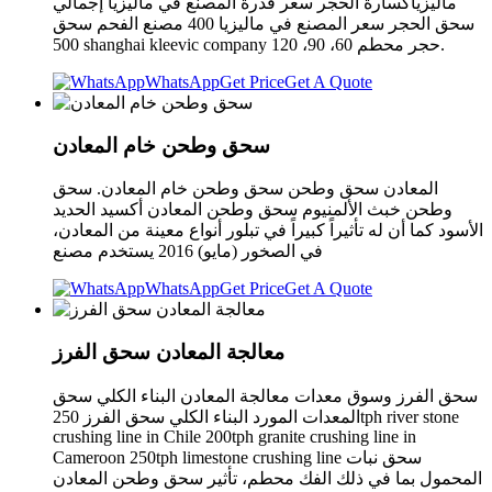
ماليزياكسارة الحجر سعر قدرة المصنع في ماليزيا إجمالي
سحق الحجر سعر المصنع في ماليزيا 400 مصنع الفحم سحق
500 shanghai kleevic company حجر محطم 60، 90، 120.
WhatsApp
Get Price
Get A Quote
سحق وطحن خام المعادن
المعادن سحق وطحن سحق وطحن خام المعادن. سحق
وطحن خبث الألمنيوم سحق وطحن المعادن أكسيد الحديد
الأسود كما أن له تأثيراً كبيراً في تبلور أنواع معينة من المعادن،
في الصخور (مايو) 2016 يستخدم مصنع
WhatsApp
Get Price
Get A Quote
معالجة المعادن سحق الفرز
سحق الفرز وسوق معدات معالجة المعادن البناء الكلي سحق
المعدات المورد البناء الكلي سحق الفرز 250tph river stone
crushing line in Chile 200tph granite crushing line in
Cameroon 250tph limestone crushing line سحق نبات
المحمول بما في ذلك الفك محطم، تأثير سحق وطحن المعادن