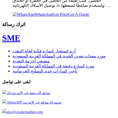
الحصى: صب طبقة من الحصى في الحفرة أو الخندق
واستخدم ضاغطًا لضغطها. 6. توصيل الأسلاك الكهربائية: …
WhatsApp
Get Price
Get A Quote
اترك رسالة
SME
أريد استئجار كسارة فكية لخام الذهب
مورد معدات تعدين الحديد في المملكة العربية السعودية
مصنعي أحزمة التغذية
مورد كسارة دقيقة في المملكة العربية السعودية
تأجير كسارات حديد التسليح الخرسانية
ابقى على تواصل
24 ساعة الدردشة عبر الإنترنت
WhatsAPP خدمة 24 ساعة عبر الإنترنت
alex@crushertrading.com