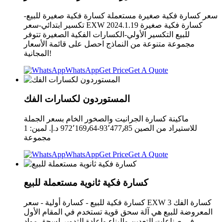
سعر كسارة فكية صغيرة مستعملة كسارة فكية صغيرة للبيع-
تكسير ابتدائي-سعر EXW 2024.1.19 كسارة فكية صغيرة
للبيع التكسير الأولي-الكسارات الفكية الصغيرة تتوفر
مجموعة متنوعة من النماذج احصل على قائمة الأسعار
المجانية!
WhatsApp
Get Price
Get A Quote
المستوردون لكسارات الفك
ماكينة كسارة الجرانيت والصخور الخام بسعر الجملة
للاستيراد من الصين ‏93٬477٫85-‏972٬169٫64 د.إ.‏ لمين: 1
مجموعة
WhatsApp
Get Price
Get A Quote
كسارة فكية ثانوية مستعملة للبيع
كسارة فكية للبيع - كسارة أولية - سعر EXW 3 كسارة الفك
المعروضة للبيع هي آلة سحق قوية تستخدم في المقام الأول
في صناعات التعدين والبناء وإعادة التدوير لسحق مواد