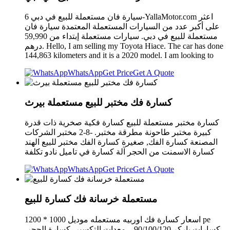
6 سيارة فان مستعملة للبيع في دبي-YallaMotor.com اعثر
على أكبر عدد من السيارات المستعملة المعتمدة سيارة فان
مستعملة للبيع في دبي. سيارات مستعملة إبتداء من 59,990
درهم. Hello, I am selling my Toyota Hiace. The car has done
144,863 kilometers and it is a 2020 model. I am looking to
WhatsApp
Get Price
Get A Quote
كسارة فك مختبر للبيع مستعملة بيرث
كسارة مختبر مستعملة للبيع كسارة فكية صخرية ذات قدرة
كبيرة مختبر طاحونة مطرقة مختبر. -8-2 مختبر الشركات
المصنعة كسارة الفك, صغيرة كسارة الفك مختبر للبيع الهند
كسارة الاسمنت من الحجر آلة كسارة في تاميل نادو تكلفة
WhatsApp
Get Price
Get A Quote
مستعملة خرسانة فك كسارة للبيع
اسعار كسارة فك اوربيه مستعمله موديل 1000 * 1200 pe
كسارات باركر 90/100/120 – معدات التكسير، كسارة الحجر,