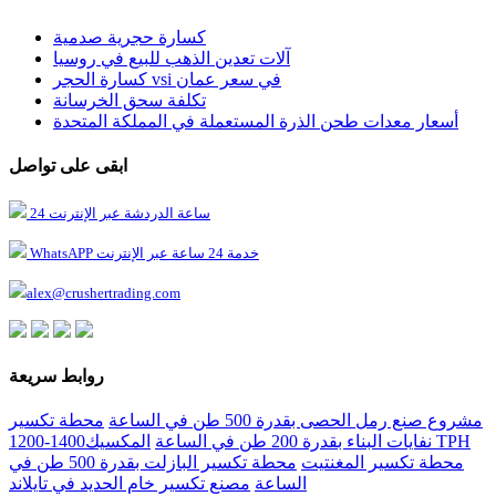
كسارة حجرية صدمية
آلات تعدين الذهب للبيع في روسيا
كسارة الحجر vsi في سعر عمان
تكلفة سحق الخرسانة
أسعار معدات طحن الذرة المستعملة في المملكة المتحدة
ابقى على تواصل
24 ساعة الدردشة عبر الإنترنت
WhatsAPP خدمة 24 ساعة عبر الإنترنت
alex@crushertrading.com
روابط سريعة
مشروع صنع رمل الحصى بقدرة 500 طن في الساعة
محطة تكسير
نفايات البناء بقدرة 200 طن في الساعة
المكسيك1400-1200 TPH
محطة تكسير المغنتيت
محطة تكسير البازلت بقدرة 500 طن في
الساعة
مصنع تكسير خام الحديد في تايلاند