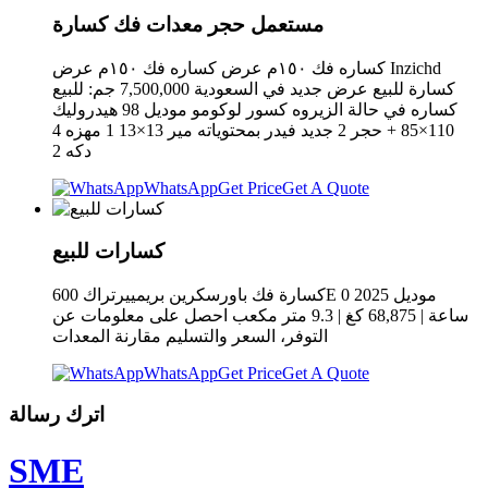
مستعمل حجر معدات فك كسارة
كساره فك ١٥٠م عرض كساره فك ١٥٠م عرض Inzichd
كسارة للبيع عرض جديد في السعودية 7,500,000 جم: للبيع
كساره في حالة الزيروه كسور لوكومو موديل 98 هيدروليك
110×85 + حجر 2 جديد فيدر بمحتوياته مير 13×13 1 مهزه 4
دكه 2
WhatsApp
Get Price
Get A Quote
كسارات للبيع
كسارة فك باورسكرين بريمييرتراك 600E موديل 2025 0
ساعة | 68,875 كغ | 9.3 متر مكعب احصل على معلومات عن
التوفر، السعر والتسليم مقارنة المعدات
WhatsApp
Get Price
Get A Quote
اترك رسالة
SME