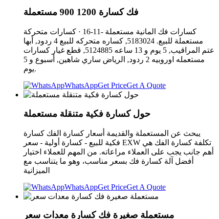
فك كسارة 1200 900 مستعملة
كسارات فك المانية مستعملة -11-16 · كسارات متحركة
مستعملة للبيع. 5183024, كساره متحركه للبيع 4 ردود, أبها
عتم المراقيب, 5 يوم و 13 ساعه 5124885, قطع غيار كسارات
مستعمله اوروبيه 2 ردود, الرياض ساري شاهين, أسبوع و 5
يوم.
WhatsApp
Get Price
Get A Quote
حول كسارة فكية متنقلة مستعملة
يبحث عن المستعملة والقديمة أسعار كسارة الفك كسارة
فكية للبيع - كسارة أولية - سعر EXW تكلفة كسارة الفك هي
أهم جانب يجب على العملاء مراعاته. من المهم للعملاء اختيار
أفضل آلة كسارة فك بسعر مناسب، وهو ما يتناسب مع
الميزانية
WhatsApp
Get Price
Get A Quote
مستعملة صغيرة فك كسارة معدات سعر