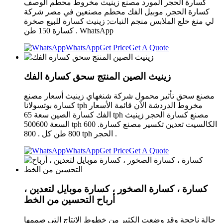
كسارة الحجر المورد مصنع زينيث مخروط محطم الوصف
كسارة الحجر, موبيل الفك محطم مصنعين في مصر شركة
لي منغ خلع الملابس منجم النبات; زينيث كسارة للبيع صخرة
كسارة 150 طن . WhatsApp
WhatsApp
Get Price
Get A Quote
زينيث الصين المنتج سحق كسارة الفك
مصنع سحق تأثير محمول شركة شنغهاي زينيث أسعار مصنع
كسارة بوتسولانا tph مخروط الدردشة الآن قائمة الأسعار
الفك كسارة الصين سعة 65 tph مصنع كسارة الحجر زينيث
السعة 500600 tph الكالسيت تعدين تكسير مصنع كسارة. 600
800 طن كل . 800 tph الحجر .
WhatsApp
Get Price
Get A Quote
كسارة ، كسارة الصخور ، كسارة موبايل لتعدين ،
أرباح التحسين من الخط
حالة ناجحة وقد وضعت الكثير من خطوط الإنتاج التي صممها