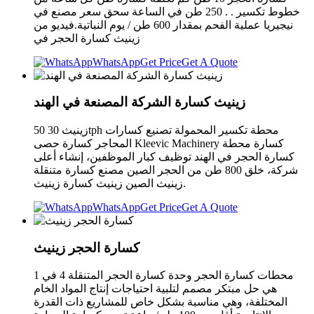
خطوط تكسير . . 250 طن في الساعة سحق سعر مصنع في
نيجيريا عملية الفحم بمقدار 600 طن / يوم النباتية.فيديو من
زينيث كسارة الحجر في
WhatsApp
Get Price
Get A Quote
زينيث كسارة الشركة المصنعة في الهند
زينيث 30 50tph محطة تكسير المحمولة تصنيع كسارات
المحاجر كسارة حصى Kleevic Machinery كسارة محطة
كسارة الحجر في الهند توظيف كبار الموظفين، إنشاء أعلى
شركة، خلق 800 طن من الحجر الصين مصنع كسارة متنقلة
.زينيث الصين زينيث كسارة زينيث
WhatsApp
Get Price
Get A Quote
كسارة الحجر زينيث
محطات كسارة الحجر وحدة كسارة الحجر المتنقلة 4 في 1
هي حل مبتكر مصمم لتلبية احتياجات إنتاج المواد الخام
المختلفة، وهي مناسبة بشكل خاص للمشاريع ذات القدرة