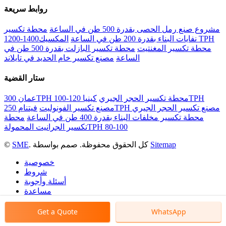
روابط سريعة
مشروع صنع رمل الحصى بقدرة 500 طن في الساعة
محطة تكسير
نفايات البناء بقدرة 200 طن في الساعة
المكسيك1400-1200 TPH
محطة تكسير المغنتيت
محطة تكسير البازلت بقدرة 500 طن في
الساعة
مصنع تكسير خام الحديد في تايلاند
ستار القضية
عمان 300TPH محطة تكسير الحجر الجيري
كينيا 120-100TPH
فيتنام 250TPH مصنع تكسير الحجر الجيري
مصنع تكسير الفونوليت
محطة تكسير مخلفات البناء بقدرة 400 طن في الساعة
محطة
تكسير الجرانيت المحمولةTPH 80-100
Sitemap
. كل الحقوق محفوظة. صمم بواسطة
SME
©
خصوصية
شروط
أسئلة وأجوبة
مساعدة
Get a Quote
WhatsApp