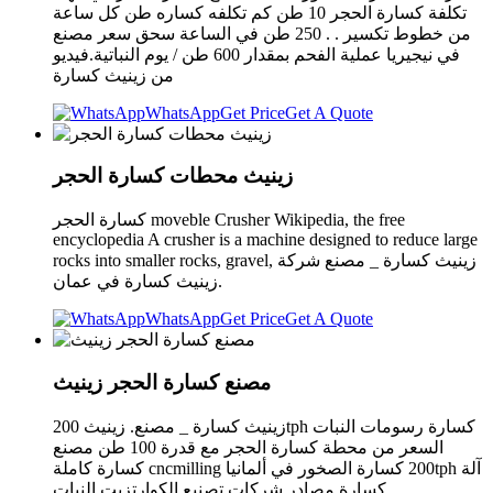
تكلفة كسارة الحجر 10 طن كم تكلفه كساره طن كل ساعة
من خطوط تكسير . . 250 طن في الساعة سحق سعر مصنع
في نيجيريا عملية الفحم بمقدار 600 طن / يوم النباتية.فيديو
من زينيث كسارة
WhatsApp
Get Price
Get A Quote
زينيث محطات كسارة الحجر
كسارة الحجر moveble Crusher Wikipedia, the free
encyclopedia A crusher is a machine designed to reduce large
rocks into smaller rocks, gravel, زينيث كسارة _ مصنع شركة
زينيث كسارة في عمان.
WhatsApp
Get Price
Get A Quote
مصنع كسارة الحجر زينيث
زينيث كسارة _ مصنع. زينيث 200tph كسارة رسومات النبات
السعر من محطة كسارة الحجر مع قدرة 100 طن مصنع
كسارة كاملة cncmilling ‫كسارة الصخور في ألمانيا‬‎ 200tph آلة
كسارة مصادر شركات تصنيع الكوارتزيت النبات