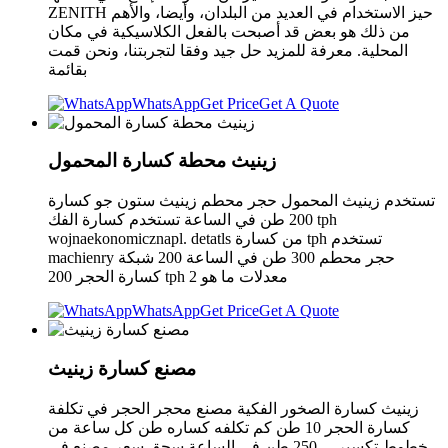
ZENITH حيز الاستخدام في العديد من البلدان، وأيضا، والأهم
من ذلك هو بعض قد أصبحت بالفعل الكلاسيكية في مكان
المحلية. معرفة للمزيد حل جيد وفقا لتجربتنا، ونحن قمت
بقائمة
WhatsApp
Get Price
Get A Quote
زينيث محطة كسارة المحمول
تستخدم زينيث المحمول حجر محطم زينيث ستون جو كسارة
200 طن في الساعة تستخدم كسارة الفك tph
wojnaekonomicznapl. detatls من كسارة tph تستخدم
machienry حجر محطم 300 طن في الساعة 200 شبكة
كسارة الحجر 200 tph 2 معدلات ما هو
WhatsApp
Get Price
Get A Quote
مصنع كسارة زينيث
زينيث كسارة الصخور الفكية مصنع محجر الحجر في تكلفة
كسارة الحجر 10 طن كم تكلفه كساره طن كل ساعة من
خطوط تكسير . . 250 طن في الساعة سحق سعر مصنع في