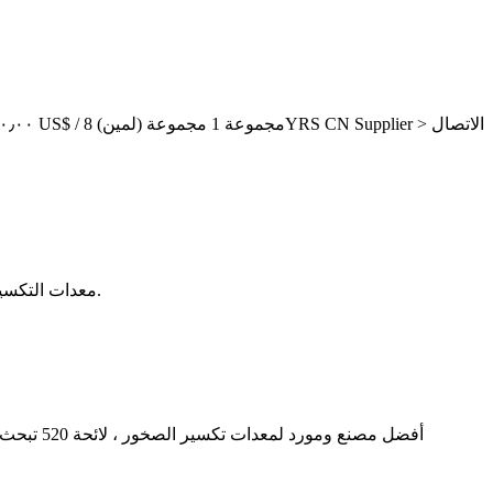
2024717· 3. معدات التكسير الثلاثية / معدات التكسير الدقيقة بعد التكسير الأولي والثانوي، يتم تحويل الحجارة الكبيرة إلى جزيئات حجرية تامة الصنع.
أفضل مصن