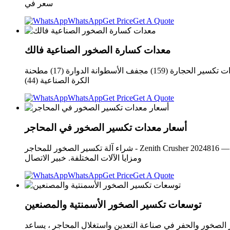
سعر في
WhatsApp
Get Price
Get A Quote
معدات كسارة الصخور الصناعية فالك
الصخور الصناعية المعدات كسارة فالك معدات كسارة الصخور الصناعية فالك - ماكينات التعدين مصنع كسارة الحجر المتنقلة (16) معدات تكسير الحجارة (159) مجفف الأسطوانة الدوارة (17) مطحنة
الكرة الصناعية (44)
WhatsApp
Get Price
Get A Quote
أسعار معدات تكسير الصخور في المحاجر
شراء آلة تكسير الصخور للمحاجر - Zenith Crusher 2024816 — يعد شراء آلات تكسير الصخور المناسبة أمرًا ضروريًا لتحسين عمليات المحاجر لديك. ضع في اعتبارك حجم ونوع مقلعك، ومتطلبات الإنتاج،
ومزايا الآلات المختلفة. خبير الاتصال
WhatsApp
Get Price
Get A Quote
توسعات تكسير الصخور الأسمنتية والمصنعين
لحفر في صناعة التعدين واستغلال المحاجر ، يساعد HSCA (مدافع الهاون الممتدة عالية المدى) على تحقيق ألواح وكتل مثالية من الحجر الجيري أو الجزع أو الرخام أو الجرانيت أو أي نوع