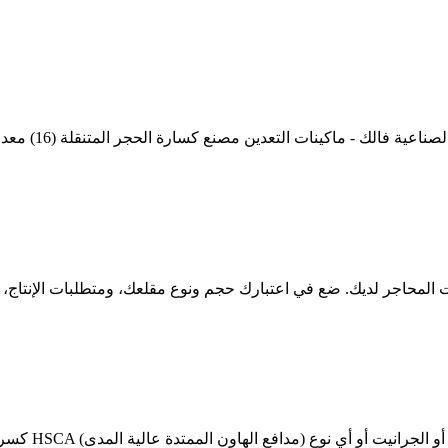
كسر الصخور وا