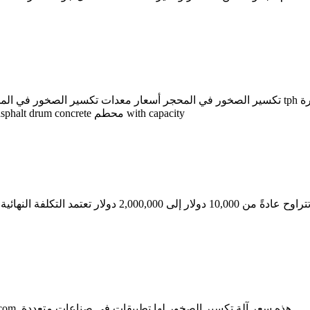
الكامل ranging from 20 tph to 150 tph asphalt drum mix plant asphalt drum concrete محطم with capacity
سعر مصنع كسارة الحجارة في تختلف المجموعة على نطاق واسع،
اشترِ سعر آلة تكسير الصخور فعالاً بأفضل الأسعار على Cooig.com. هذه سعر آلة تكسير الصخور لها تطبيقات في صناعات متعددة.