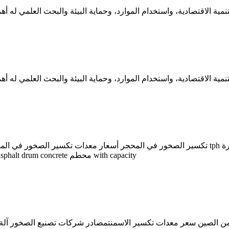
الكامل ranging from 20 tph to 150 tph asphalt drum mix plant asphalt drum concrete محطم with capacity
 من الصين سعر معدات تكسير الاسمنتمصادر شركات تصنيع الصخور آلة 