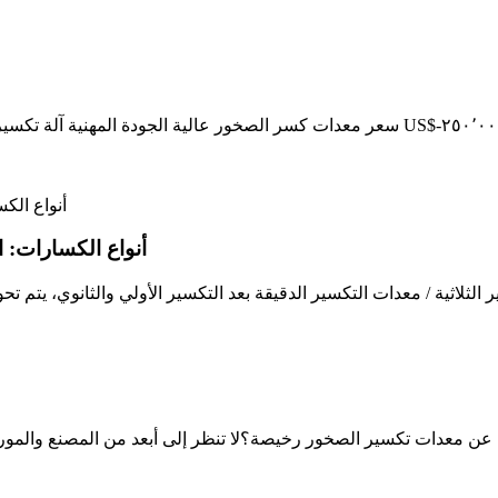
أنواع الكسارات: 
ع ومورد لمعدات تكسير الصخور ، لائحة 520 تبحث عن معدات تكسير الصخور رخيصة؟لا تنظر إلى 