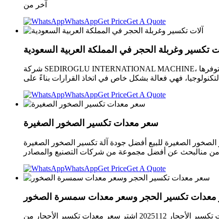
آخر من
WhatsApp
Get Price
Get A Quote
ت تكسير وغربلة الحجر في المملكة العربية السعودية
شركة SEDIROGLU INTERNATIONAL MACHINE، إحدى الشركات الرائدة عالميًا في قطاعها، تتنافس على الريادة في هذا المجال برؤيتها المستقبلية. ومن خلال استغلال الفرص التي توفرها
لتكنولوجيا، فهي فعالة بشكل خاص في اتخاذ القرارات بناءً على
WhatsApp
Get Price
Get A Quote
سعر معدات تكسير الصخور الصغيرة
 أفضل جودة آلة تكسير الصخور الصغيرة Alibaba آلة تكسير الصخور الصغيرة (10981 products available) أفضل سعر تجاري طاحونة متنقلة صغيرة من من من من من
ن منالبحث عن أفضل مجموعة من شركات التصنيع والمصادر
WhatsApp
Get Price
Get A Quote
معدات تكسير الحجر وسعر معدات سمسرة الصخور
أفضل جودة سعر معدات تكسير الأحجار 2025112 اشترِ سعر معدات تكسير الأحجار من Alibaba لإثارة رغبتك. تسوق سعر معدات تكسير الأحجار بتكتم وسهولة باستخدام مجموعة من الأسعار والميزات