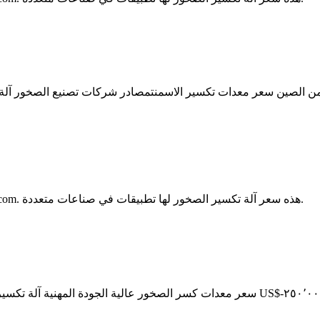
 من الصين سعر معدات تكسير الاسمنتمصادر شركات تصنيع الصخور آلة 
اشترِ سعر آلة تكسير الصخور فعالاً بأفضل الأسعار على Cooig.com. هذه سعر آلة تكسير الصخور لها تطبيقات في صناعات متعددة.