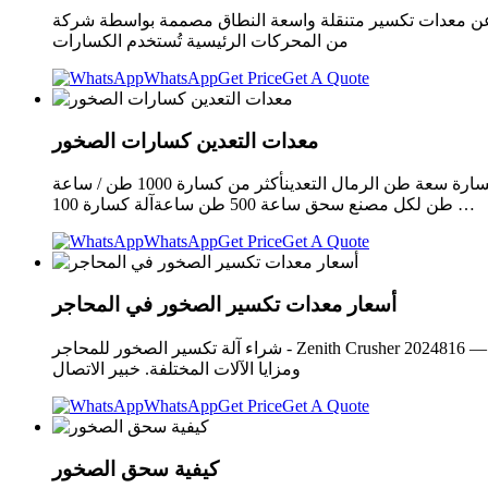
عة النطاق مصممة بواسطة شركة FTM Machinery، والتي يمكنها حمل أنواع مختلفة
من المحركات الرئيسية تُستخدم الكسارات
WhatsApp
Get Price
Get A Quote
معدات التعدين كسارات الصخور
كسارات الصخور معدات التعدين تصنيع كسارة الصخور. من كسارة سعة طن الرمال التعدينأكثر من كسارة 1000 طن / ساعة bioepeu تأثير سعر التعدين كسارة 10 طن ساعة untspain 86/10 63 reviews
100 طن لكل مصنع سحق ساعة 500 طن ساعةآلة كسارة …
WhatsApp
Get Price
Get A Quote
أسعار معدات تكسير الصخور في المحاجر
شراء آلة تكسير الصخور للمحاجر - Zenith Crusher 2024816 — يعد شراء آلات تكسير الصخور المناسبة أمرًا ضروريًا لتحسين عمليات المحاجر لديك. ضع في اعتبارك حجم ونوع مقلعك، ومتطلبات الإنتاج،
ومزايا الآلات المختلفة. خبير الاتصال
WhatsApp
Get Price
Get A Quote
كيفية سحق الصخور