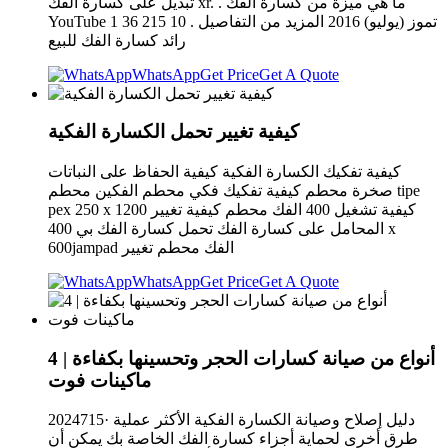
تبديل على كسارة الفك xr. . ما هي ميزة من كسارة الفك
YouTube 1 تموز (يوليو) 2016 المزيد من التفاصيل . 10 215 36
رائد كسارة الفك للبيع
WhatsApp
Get Price
Get A Quote
كيفية تغيير تحمل الكسارة الفكية
كيفية تفكيك الكسارة الفكية كيفية الحفاظ على النباتات
صخرة محطم كيفية تفكيك فكي محطم الفكين محطم tipe
pex 250 x 1200 كيفية تشغيل 400 الفك محطم كيفية تغيير
المحامل على كسارة الفك تحمل كسارة الفك بي 400 x
600jampad الفك محطم تغيير
WhatsApp
Get Price
Get A Quote
4 أنواع من صيانة كسارات الحجر وتحسينها بكفاءة |
ماكينات فوت
2024715· دليل إصلاح وصيانة الكسارة الفكية الأكثر عملية
طرق أخرى لحماية أجزاء كسارة الفك الخاصة بك يمكن أن