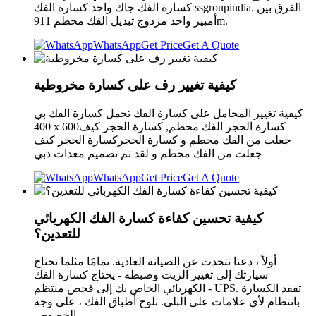
كسارة الفك جاك واحد كسارة الفك ssgroupindia. الفرق بين
أمبير واحد مزدوج تبديل الفك محطم 911m.
WhatsApp
Get Price
Get A Quote
كيفية تغيير رف على كسارة مخروطية
كيفية تغيير المحامل على كسارة الفك تحمل كسارة الفك بي
400 x 600كسارة الحجر الفك محطم, كسارة الحجر كيف
جعلت من الفك محطم و كسارة الحجركسارة الحجر كيف
جعلت من الفك محطم و لقد تم تصميم معدات ‫دبي
WhatsApp
Get Price
Get A Quote
كيفية تحسين كفاءة كسارة الفك الكهربائي
للتعدين؟
أولاً ، دعنا نتحدث عن الصيانة العادية. تمامًا مثلما تحتاج
سيارتك إلى تغيير الزيت وضبطه - يحتاج كسارة الفك
الكهربائي الخاص بك إلى فحص منتظم - UPS. تفقد الكسارة
بانتظام لأي علامات على البلى. تلوح أطباق الفك ، على وجه
الخصوص