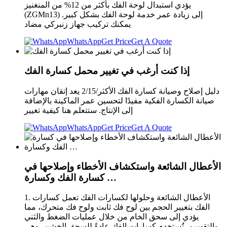
يؤدي استبدال لوحة الفك بأكثر من 12% من المنغنيز
(ZGMn13) إلى زيادة عمر خدمة لوحة الفك بشكل كبير.
يمكنك تركيب جهاز زنبركي مضاد
WhatsApp
Get Price
Get A Quote
إذا كنت أرغب في تغيير محمل كسارة الفك
دليل إصلاح وصيانة كسارة الفك الأكثر/2/15 يعد إتقان مهارات
صيانة الكسارة الفكية مفيدًا لتحسين عمر الماكينة بالإضافة
إلى الإنتاج. ستتعلم هنا كيفية تغيير
WhatsApp
Get Price
Get A Quote
الأعطال الشائعة واستكشاف الأخطاء وإصلاحها في
كسارة الفك وكسارة …
1. الأعطال الشائعة وحلولها لكسارات الفك تعمل كسارات
الفك بتغيير الحجم بين لوح فك ثابت ولوح فك متحرك، مما
يؤدي إلى سحق الخام من خلال عمليات الضغط والثني
والتقسيم. تُستخدم كسارات الفك عادةً للسحق الخشن، وهي