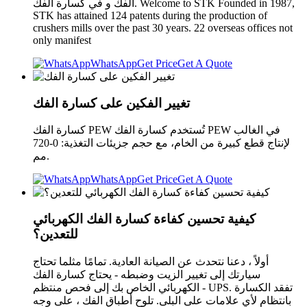
الفك و في كسارة الفك. Welcome to STK Founded in 1987,
STK has attained 124 patents during the production of
crushers mills over the past 30 years. 22 overseas offices not
only manifest
WhatsApp
Get Price
Get A Quote
تغيير الفكين على كسارة الفك
كسارة الفك PEW تُستخدم كسارة الفك PEW في الغالب
لإنتاج قطع كبيرة من الخام، مع حجم جزيئات التغذية: 0-720
مم.
WhatsApp
Get Price
Get A Quote
كيفية تحسين كفاءة كسارة الفك الكهربائي
للتعدين؟
أولاً ، دعنا نتحدث عن الصيانة العادية. تمامًا مثلما تحتاج
سيارتك إلى تغيير الزيت وضبطه - يحتاج كسارة الفك
الكهربائي الخاص بك إلى فحص منتظم - UPS. تفقد الكسارة
بانتظام لأي علامات على البلى. تلوح أطباق الفك ، على وجه