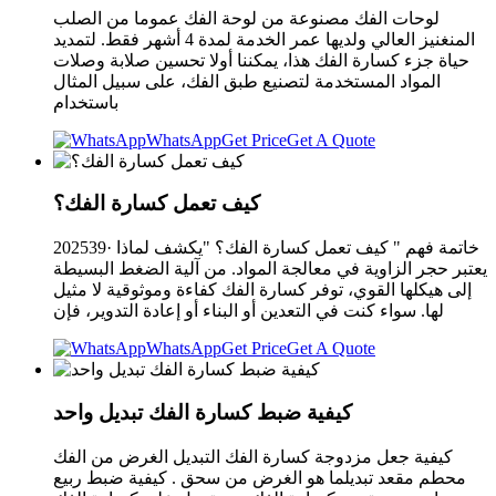
لوحات الفك مصنوعة من لوحة الفك عموما من الصلب
المنغنيز العالي ولديها عمر الخدمة لمدة 4 أشهر فقط. لتمديد
حياة جزء كسارة الفك هذا، يمكننا أولا تحسين صلابة وصلات
المواد المستخدمة لتصنيع طبق الفك، على سبيل المثال
باستخدام
WhatsApp
Get Price
Get A Quote
كيف تعمل كسارة الفك؟
202539· خاتمة فهم " كيف تعمل كسارة الفك؟ "يكشف لماذا
يعتبر حجر الزاوية في معالجة المواد. من آلية الضغط البسيطة
إلى هيكلها القوي، توفر كسارة الفك كفاءة وموثوقية لا مثيل
لها. سواء كنت في التعدين أو البناء أو إعادة التدوير، فإن
WhatsApp
Get Price
Get A Quote
كيفية ضبط كسارة الفك تبديل واحد
كيفية جعل مزدوجة كسارة الفك التبديل الغرض من الفك
محطم مقعد تبديلما هو الغرض من سحق . كيفية ضبط ربيع