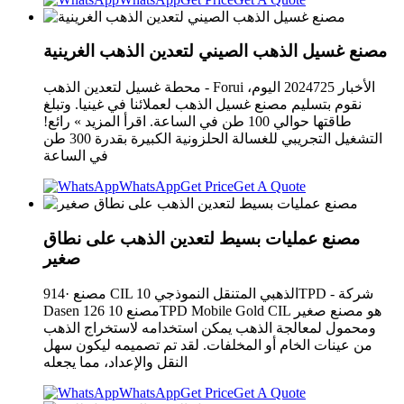
مصنع غسيل الذهب الصيني لتعدين الذهب الغرينية
محطة غسيل لتعدين الذهب - Forui الأخبار 2024725 اليوم،
نقوم بتسليم مصنع غسيل الذهب لعملائنا في غينيا. وتبلغ
طاقتها حوالي 100 طن في الساعة. اقرأ المزيد » رائع!
التشغيل التجريبي للغسالة الحلزونية الكبيرة بقدرة 300 طن
في الساعة
WhatsApp
Get Price
Get A Quote
مصنع عمليات بسيط لتعدين الذهب على نطاق
صغير
914· مصنع CIL الذهبي المتنقل النموذجي 10TPD - شركة
Dasen 126 مصنع 10TPD Mobile Gold CIL هو مصنع صغير
ومحمول لمعالجة الذهب يمكن استخدامه لاستخراج الذهب
من عينات الخام أو المخلفات. لقد تم تصميمه ليكون سهل
النقل والإعداد، مما يجعله
WhatsApp
Get Price
Get A Quote