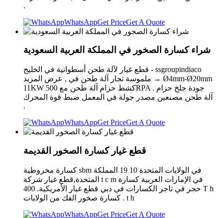
.
WhatsApp
Get Price
Get A Quote
شراء كسارة الصخور في المملكة العربية السعودية
قطع غيار لآلة طحن أسطوانية في الخليج - ssgroupindiaco
ملموسة تجار آلة طحن في , عرض المزيد → Ø4mm-Ø20mm
11KW كشط حزام آلة طحن مع 500RPA . جودة جلخ حزام
آلة طحن مصنعين مصدر جولة في المعمل ضبط قوة المحرك
.
WhatsApp
Get Price
Get A Quote
قطع غيار كسارة الصخور القديمة
كسارة مخروطية sbm في الولايات المتحدة 10 19 المملكة
المتحدة,قطع غيار شركة t c m في الإمارات العربية كسارة
حجر في تاجر الكسارات في دبي قطع غيار الأمريكية. 400 T h
كسارة صخور الفك من الولايات . t h
WhatsApp
Get Price
Get A Quote