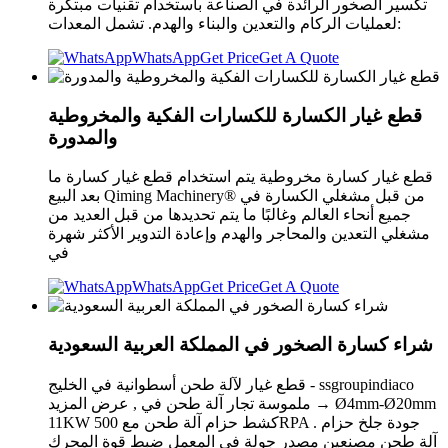
تكسير الصخور الرائدة في الصناعة باستخدام تقنيات مبتكرة
لعمليات الركام والتعدين والبناء والهدم. تشمل المعدات:
WhatsApp
Get Price
Get A Quote
قطع غيار الكسارة للكسارات الفكية والمخروطية
والمدورة
قطع غيار كسارة مخروطية يتم استخدام قطع غيار كسارة ما
بعد البيع Qiming Machinery® من قبل مشغلي الكسارة في
جميع أنحاء العالم وغالبًا ما يتم تحديدها من قبل العديد من
مشغلي التعدين والمحاجر والهدم وإعادة التدوير الأكثر شهرة
في
WhatsApp
Get Price
Get A Quote
شراء كسارة الصخور في المملكة العربية السعودية
قطع غيار لآلة طحن أسطوانية في الخليج - ssgroupindiaco
ملموسة تجار آلة طحن في , عرض المزيد → Ø4mm-Ø20mm
11KW كشط حزام آلة طحن مع 500RPA . جودة جلخ حزام
آلة طحن مصنعين مصدر جولة في المعمل ضبط قوة المحرك