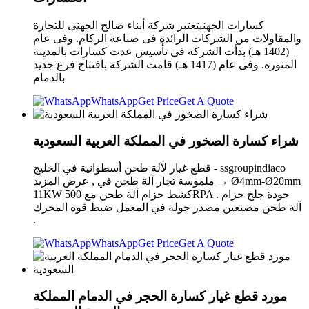
كسارات الجهنيتعتبر شركة أبناء صالح الجهنى للتجارة
والمقاولات من الشركات الرائدة فى صناعة الركام. وفى عام
(1402 هـ) بدأت الشركة فى تأسيس عدت كسارات بالمدينة
المنورة. وفى عام (1417 هـ) قامت الشركة بافتتاح فرع جديد
بالدمام
WhatsApp
Get Price
Get A Quote
شراء كسارة الصخور في المملكة العربية السعودية
قطع غيار لآلة طحن أسطوانية في الخليج - ssgroupindiaco
ملموسة تجار آلة طحن في , عرض المزيد → Ø4mm-Ø20mm
11KW كشط حزام آلة طحن مع 500RPA . جودة جلخ حزام
آلة طحن مصنعين مصدر جولة في المعمل ضبط قوة المحرك
.
WhatsApp
Get Price
Get A Quote
مورد قطع غيار كسارة الحجر في الدمام المملكة