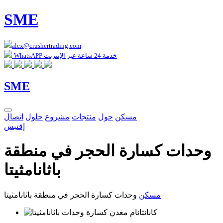
SME
alex@crushertrading.com
WhatsAPP خدمة 24 ساعة عبر الإنترنت
SME
مسكن
حول
منتجات
مشروع
حلول
اتصال
إقتبس
وحدات كسارة الحجر في منطقة
باثانامثيتا
مسكن
وحدات كسارة الحجر في منطقة باثانامثيتا