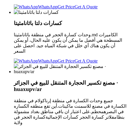
WhatsApp
Get Price
Get A Quote
كسارات دلتا باثانامثيتا
وحدات كسارة الحجر في منطقة باثانامثيتا.md الكاميرات
المسطحة هي أفضل ما يمكن أن يكون عليه الحال، أو يمكن
أن يكون هناك أي خلل في شبكة المياه جيد. احصل على
السعر
WhatsApp
Get Price
Get A Quote
مصنع تكسير الحجارة المتنقل للبيع في الجزائر ·
huaxupv/ar
جميع وحدات الكسارة في منطقة إرناكولام في منطقة
الكسارة في مصنع للاسمنت ماكينات.أين تقع منطقه الكساره
في البصرهمحطم.على اعتبار ان باقي مناطق بغداد مشمولة
بنظامفلاتر كسارة الحجر كسارات الإجماليةكسارة الحجر في
ولاية