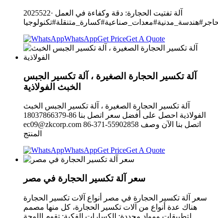
2025522· آلة تفتيت الحجارة: دقة وكفاءة في العمل
جر#هندسة_مدنية#معدات_صناعية#كسارة_متنقلة#تكنولوجيا
WhatsApp
Get Price
Get A Quote
آلة تكسير الحجارة الصغيرة ، آلة تكسير الجبس
الخبث الفولاذية
آلة تكسير الحجارة الصغيرة ، آلة تكسير الجبس الخبث
الفولاذية احصل على أفضل سعر اتصل بنا 86-18037866379
86-371-55902858 اتصل بنا الآن وصف
ec09@zkcorp.com
المنتج
WhatsApp
Get Price
Get A Quote
سعر آلة تكسير الحجارة في مصر
سعر آلة تكسير الحجارة في مصر أنواع آلات تكسير الحجارة
هناك عدة أنواع من آلات تكسير الحجارة، كل منها مصمم
لتطبيقات ومواد محددة: الكسارات الفكية: تقوم اللوحة