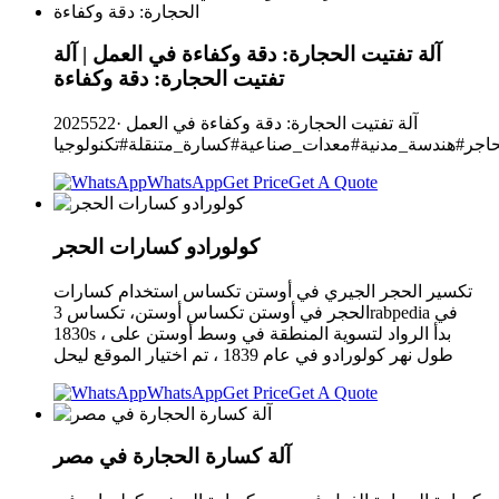
آلة تفتيت الحجارة: دقة وكفاءة في العمل | آلة
تفتيت الحجارة: دقة وكفاءة
2025522· آلة تفتيت الحجارة: دقة وكفاءة في العمل
جر#هندسة_مدنية#معدات_صناعية#كسارة_متنقلة#تكنولوجيا
WhatsApp
Get Price
Get A Quote
كولورادو كسارات الحجر
تكسير الحجر الجيري في أوستن تكساس استخدام كسارات
الحجر في أوستن تكساس أوستن، تكساس 3rabpedia في
1830s ، بدأ الرواد لتسوية المنطقة في وسط أوستن على
طول نهر كولورادو في عام 1839 ، تم اختيار الموقع ليحل
WhatsApp
Get Price
Get A Quote
آلة كسارة الحجارة في مصر