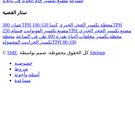
الساعة
مصنع تكسير خام الحديد في تايلاند
ستار القضية
عمان 300TPH محطة تكسير الحجر الجيري
كينيا 120-100TPH
فيتنام 250TPH مصنع تكسير الحجر الجيري
مصنع تكسير الفونوليت
محطة تكسير مخلفات البناء بقدرة 400 طن في الساعة
محطة
تكسير الجرانيت المحمولةTPH 80-100
Sitemap
. كل الحقوق محفوظة. صمم بواسطة
SME
©
خصوصية
شروط
أسئلة وأجوبة
مساعدة