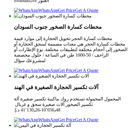
##tihuan2## العثور
WhatsApp
Get Price
Get A Quote
محطات كسارة الصخور جنوب السودان
محطات كسارة الحجر-تحويل الحجارة إلى موارد قيمة
محطات كسارة الحجر هي معدات مصممة لسحق الحجارة أو
الصخور إلى أحجام مختلفة لتطبيقات مختلفة. نوع الإطارات أو
الزاحف / 50-1000 طن في الساعة / حلول مخصصة
لمشروعك سؤال
WhatsApp
Get Price
Get A Quote
آلات تكسير الحجارة الصغيرة في الهند
المحمول المحمولة تستخدم روك ماكينة تكسير صغيرة آلة
تكسير الصخور آلات صغيرة سحق و غربال ‏
10٬656٫48-‏41٬130٫26 د.إ.‏
WhatsApp
Get Price
Get A Quote