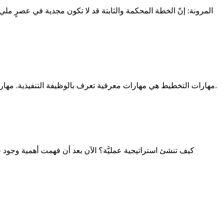
121· مهارات التخطيط هي مهارات معرفية تعرف بالوظيفة التنفيذية. مهارات الوظيفة التنفيذية هي المهارات التي نستخدمها لتحديد الأهداف واتخاذ القرارات - كما أنها تدعم التفكير النقدي و التنظيم الذاتي.