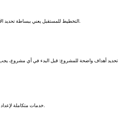
كيف تضع خطة لتحقيق أهدافك بنجاح فاطمة القاضي16 يناير 2024 (2 mins read) التخطيط للمستقبل يعني ببساطة تحديد الأهداف ووضع الخطط والاستراتيجيات اللازمة لتحقيقها.
خدمات متكاملة لإعداد دراسات جدوى المشاريع - خدمات استشارية في تحليل السوق وتقييم الفرص الاستثمارية - استشارات المشاريع . اكتشف خدماتنا الآن.