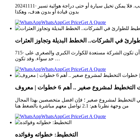
20241111· ادارة المشاريع الصغيرة. المشاريع الصغيرة على الرغم من أنها قد تكون محدودة الموارد المالية أو البشرية، إلا أنها تحتاج إلى نظام إدارة مناسب. فلا يمكن تخيل سيارة أو حتى دراجة هوائية تسير
بدون قيادة أو بدون هدف، وهكذا
WhatsApp
Get Price
Get A Quote
وارئ في الشركات.. الخطط البديلة وتجاوز العثرات
715· يتعامل التخطيط للطوارئ في الشركات مع الكثير من التحديات، من الكوارث الطبيعية، إلى قرصنة البيانات والسرقة.. إلخ، لكن من المحتم أن تكون الشركة مستعدة للكوارث الكبرى والصغرى على
حد سواء. وقد تكون …
WhatsApp
Get Price
Get A Quote
 لمن دخل هذا المقال بحثا عن أفضل متخصص في التخطيط لمشروع صغير ؛ فإن افضل متخصصين بهذا المجال
من وجهة نظرنا هم: 2.1 تواصل معهم مباشرة بالضغط هنا
WhatsApp
Get Price
Get A Quote
التخطيط: خطواته وفوائده