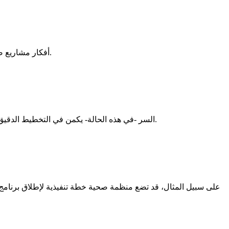
أفكار مشاريع صغيرة مربحة بتكاليف بسيطة، مناسبة لمختلف الفئات، لمساعدتك على التعرف على الفرص المتاحة، واختيار مشروعك الصغير القادم.
20241023· السر -في هذه الحالة- يكمن في التخطيط الدقيق والمتابعة المستمرة. فحين تدير عملاً, عليك أن تكون دائمًا على دراية تامة لكافة التفاصيل الكبيرة والصغيرة على حدٍ سواء.