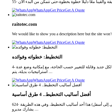
WhatsApp
Get Price
Get A Quote
raitotec.com
We would like to show you a description here but the site won’t
WhatsApp
Get Price
Get A Quote
التخطيط: خطواته وفوائده
4- المرونة: إنّ الخطة المحكمة والثابتة قد لا تكون مجدية في عصرٍ مليء بالمستجدات والمتغيرات، لذا لابدّ أن تكون الخطط الموضوعة مواكبة لكل جديد وقابلة للتغيير حسب الحاجة، مع إمكانية وضع عدة
استراتيجيات بديلة، يتم …
WhatsApp
Get Price
Get A Quote
أفضل أساليب التخطيط.. 4 طرق أساسية
624· أفضل أساليب التخطيط ويرصد « رواد الأعمال » بعض أفضل أساليب التخطيط، وذلك على النحو التالي.. الطريقة التنازلية (التخطيط من أعلى إلى أسفل) هذا أحد أساليب التخطيط، وفي هذه الطريقة
يشارك مديرو …