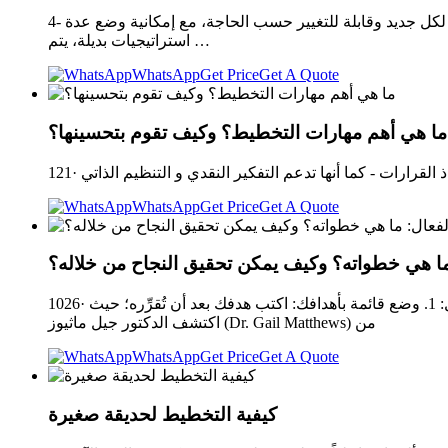
4- المرونة: إنّ الخطة المحكمة والثابتة قد لا تكون مجدية في عصرٍ مليء بالمستجدات والمتغيرات، لذا لابدّ أن تكون الخطط الموضوعة مواكبة لكل جديد وقابلة للتغيير حسب الحاجة، مع إمكانية وضع عدة
استراتيجيات بديلة، يتم …
WhatsApp
Get Price
Get A Quote
ما هي أهم مهارات التخطيط؟ وكيف تقوم بتحسينها؟
WhatsApp
Get Price
Get A Quote
ما هي خطواته؟ وكيف يمكن تحقيق النجاح من خلاله؟
1026· كيف تنشئ استراتيجية عمليَّة؟ الآن بعد أن فهمت أهمية وجود خطة، إليك ثلاثة إجراءات يمكنك اتِّخاذها لوضع الأساس الخاص بك للعمل: 1. وضع قائمة بأهدافك: اكتب هدفك بعد أن تُقرِّره؛ حيث
اكتشف الدكتور جيل ماثيوز (Dr. Gail Matthews) من
WhatsApp
Get Price
Get A Quote
كيفية التخطيط لحديقة صغيرة