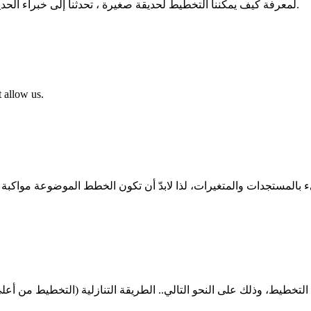
55· لمعرفة كيف يمكننا التخطيط لحديقة صغيرة ، تحدثنا إلى خبراء الحديقة وألقينا معًا دليلًا خطوة بخطوة-حتى تتمكن من البدء الآن.
 allow us.