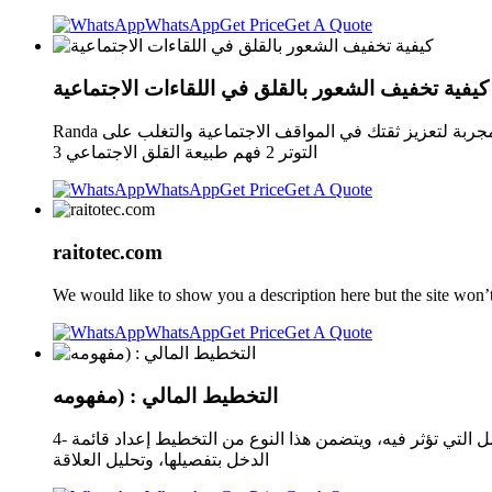
WhatsApp
Get Price
Get A Quote
كيفية تخفيف الشعور بالقلق في اللقاءات الاجتماعية
Randa منذ 7 دقائقآخر تحديث: يوليو 29, 2025 0 1 6 دقائق محتوى المقال 1 كيفية تخفيف الشعور بالقلق في اللقاءات الاجتماعية 1.1 استراتيجيات مجربة لتعزيز ثقتك في المواقف الاجتماعية والتغلب على
التوتر 2 فهم طبيعة القلق الاجتماعي 3
WhatsApp
Get Price
Get A Quote
raitotec.com
We would like to show you a description here but the site won’t
WhatsApp
Get Price
Get A Quote
التخطيط المالي : (مفهومه
4- تخطيط الأرباح والخسائر يعتبر عنصراً أساسياً في استراتيجية الشركة، حيث يهدف إلى تحليل وتحديد الهامش الربحي المستهدف والعوامل التي تؤثر فيه، ويتضمن هذا النوع من التخطيط إعداد قائمة
الدخل بتفصيلها، وتحليل العلاقة