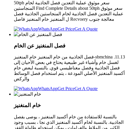
50tph سعر موثوق عملية التعدين فصل الجاذبية لخام
المنجاستين Find Complete Details about 50tph سعر موثوق
عملية التعدين فصل الجاذبية لخام المنجاستين الجاذبية فصل
ل المنغنيز خام المنغنيز فاصل Recvoery معالجة جنوب
WhatsApp
Get Price
Get A Quote
فصل المنغنيز عن الخام
فصل الجاذبية من خام المنغنيز خام المنغنيز-sbmchina .11.13
لغسل خام وأشياء غير طبيعية يحتاج في بعض الأحيان إلى
فصل الجاذبية وفصل مغناطيسي قوي. بالنسبة لبعض خام
أكسيد المنغنيز الأصلي المودعة ، يتم استخدام فصل الوسائط
والركض
WhatsApp
Get Price
Get A Quote
خام المنغنيز
بالنسبة للاستفادة من خام أكسيد المنغنيز ، يوصى بفصل
الجاذبية. بالنسبة لخام أكسيد المنغنيز الذي نجا ، بسبب وجود
الكثير من الملاط والغرامات ، يمكن استخدام طاولة القفز