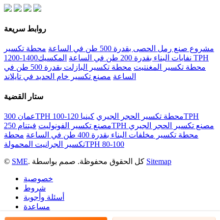
روابط سريعة
مشروع صنع رمل الحصى بقدرة 500 طن في الساعة
محطة تكسير
نفايات البناء بقدرة 200 طن في الساعة
المكسيك1400-1200 TPH
محطة تكسير المغنتيت
محطة تكسير البازلت بقدرة 500 طن في
الساعة
مصنع تكسير خام الحديد في تايلاند
ستار القضية
عمان 300TPH محطة تكسير الحجر الجيري
كينيا 120-100TPH
فيتنام 250TPH مصنع تكسير الحجر الجيري
مصنع تكسير الفونوليت
محطة تكسير مخلفات البناء بقدرة 400 طن في الساعة
محطة
تكسير الجرانيت المحمولةTPH 80-100
Sitemap
. كل الحقوق محفوظة. صمم بواسطة
SME
©
خصوصية
شروط
أسئلة وأجوبة
مساعدة