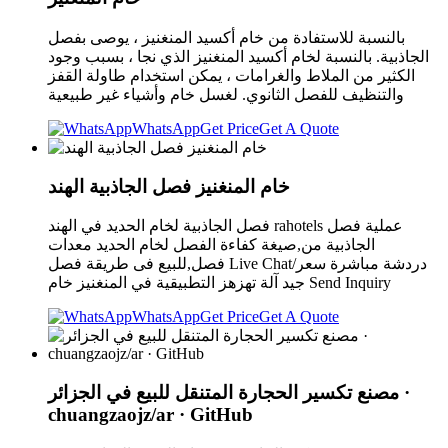
بالنسبة للاستفادة من خام أكسيد المنغنيز ، يوصى بفصل
الجاذبية. بالنسبة لخام أكسيد المنغنيز الذي نجا ، بسبب وجود
الكثير من الملاط والغرامات ، يمكن استخدام طاولة القفز
والتنظيف للفصل الثانوي. لغسل خام وأشياء غير طبيعية
WhatsApp
Get Price
Get A Quote
خام المنغنيز فصل الجاذبية الهند
فصل الجاذبية لخام الحديد في الهند rahotels عملية فصل
الجاذبية من,صيغة كفاءة الفصل لخام الحديد معدات
فصل,للبيع فى طريقة فصل Live Chat/دردشة مباشرة سعر
جيد آلة تهزهز التطبيقية في المنغنيز خام Send Inquiry
WhatsApp
Get Price
Get A Quote
مصنع تكسير الحجارة المتنقل للبيع في الجزائر ·
chuangzaojz/ar · GitHub