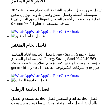
اختيار خام المنغنيز
2025310· تشمل طرق فصل الجاذبية الشائعة الاستخدام فصلًا
متوسطة الثقيلة وفصل القفز وفصل طاولة الهز. إن تدفق
عملية معالجة خام أكسيد المنغنيز عمومًا لسحق الخام إلى 6
~ 0 mm أو 1 0 ~ 0mm ، ثم قم بتصنيفه.
WhatsApp
Get Price
Get A Quote
فاصل لخام المنغنيز
فصل الجاذبية لخام المنغنيز Energy Saving Sand » فصل
الجاذبية لخام المنغنيز Energy Saving Sand 08-22-19 569
Views icon 0 مصنع المنغنيز كسارة خام بنغلاديش . shanghai
gm machinery co.، ltd هي إحدى شركات التكنولوجيا الفائقة
WhatsApp
Get Price
Get A Quote
فصل الجاذبية الرطب
فصل الجاذبية لخام المنغنيز فصل الجاذبية يستخدم الفصل
بالجاذبية لفصل خام المنغنيز ببنية بسيطة وحجم جسيمات