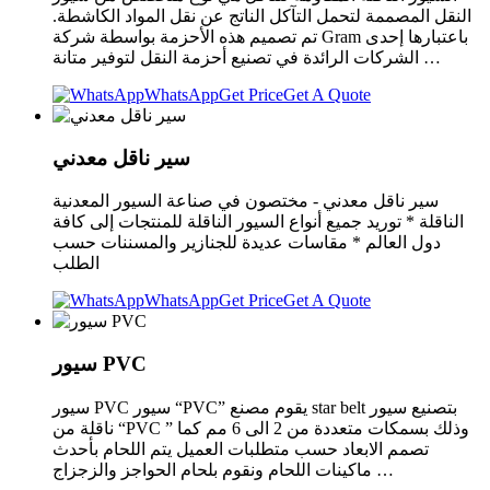
النقل المصممة لتحمل التآكل الناتج عن نقل المواد الكاشطة.
تم تصميم هذه الأحزمة بواسطة شركة Gram باعتبارها إحدى
الشركات الرائدة في تصنيع أحزمة النقل لتوفير متانة …
WhatsApp
Get Price
Get A Quote
سير ناقل معدني
سير ناقل معدني - مختصون في صناعة السيور المعدنية
الناقلة * توريد جميع أنواع السيور الناقلة للمنتجات إلى كافة
دول العالم * مقاسات عديدة للجنازير والمسننات حسب
الطلب
WhatsApp
Get Price
Get A Quote
سيور PVC
سيور PVC سيور “PVC” يقوم مصنع star belt بتصنيع سيور
ناقلة من “PVC ” وذلك بسمكات متعددة من 2 الى 6 مم كما
تصمم الابعاد حسب متطلبات العميل يتم اللحام بأحدث
ماكينات اللحام ونقوم بلحام الحواجز والزجزاج …