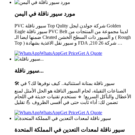
مورد سيور ناقلة في اليمن
PVC سيور ناقلة Top Qulity شركة جولدن ايجل Golden
Eagle سيور ناقلة PVC Belt لدينا مجموعة من المنتجات من
ضمنها ايضا الـ Cleated و السيور ذات السطح الخشن ( Rough
Top ) و سيور نقل الاغذية بشهادة FDA ,210 26 شركة …
WhatsApp
Get Price
Get A Quote
سيور ناقلة...
🛠 سيور ناقلة بمتانة استثنائية.. كيف نوفرها لك؟ في
الصناعات الثقيلة، لحام السيور الناقلة هو الحل الأمثل لمنع
الأعطال والتآكل السريع! 🔹 نستخدم تقنيات حديثة في اللحام
تضمن لك: أداء ثابت حتى في أقسى الظروف 💪 تقليل
WhatsApp
Get Price
Get A Quote
سيور ناقلة لمعدات التعدين في المملكة المتحدة