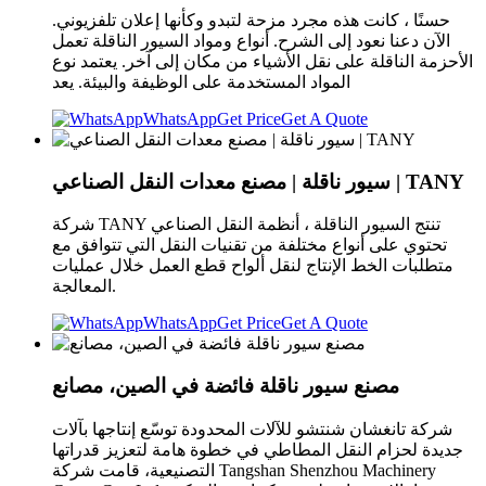
حسنًا ، كانت هذه مجرد مزحة لتبدو وكأنها إعلان تلفزيوني.
الآن دعنا نعود إلى الشرح. أنواع ومواد السيور الناقلة تعمل
الأحزمة الناقلة على نقل الأشياء من مكان إلى آخر. يعتمد نوع
المواد المستخدمة على الوظيفة والبيئة. يعد
WhatsApp
Get Price
Get A Quote
سيور ناقلة | مصنع معدات النقل الصناعي | TANY
شركة TANY تنتج السيور الناقلة ، أنظمة النقل الصناعي
تحتوي على أنواع مختلفة من تقنيات النقل التي تتوافق مع
متطلبات الخط الإنتاج لنقل ألواح قطع العمل خلال عمليات
المعالجة.
WhatsApp
Get Price
Get A Quote
مصنع سيور ناقلة فائضة في الصين، مصانع
شركة تانغشان شنتشو للآلات المحدودة توسّع إنتاجها بآلات
جديدة لحزام النقل المطاطي في خطوة هامة لتعزيز قدراتها
التصنيعية، قامت شركة Tangshan Shenzhou Machinery