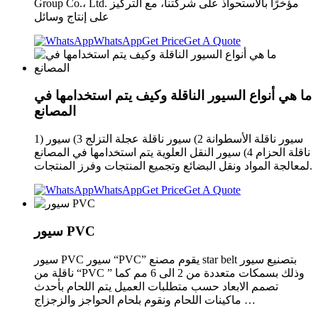
Group Co.، Ltd. مؤخرًا بالاستحواذ على شركتنا، مع التركيز
على إنتاج وسائل
WhatsApp
Get Price
Get A Quote
ما هي أنواع السيور الناقلة وكيف يتم استخدامها في
المصانع
1) سيور ناقلة الأسطوانة 2) سيور ناقلة عجلة التزلج 3) سيور
ناقلة الحزام 4) سيور النقل العلوية يتم استخدامها في المصانع
لمعالجة المواد ونقل البضائع وتجميع المنتجات وفرز المنتجات.
WhatsApp
Get Price
Get A Quote
سيور PVC
سيور PVC سيور “PVC” يقوم مصنع star belt بتصنيع سيور
ناقلة من “PVC ” وذلك بسمكات متعددة من 2 الى 6 مم كما
تصمم الابعاد حسب متطلبات العميل يتم اللحام بأحدث
ماكينات اللحام ونقوم بلحام الحواجز والزجزاج …