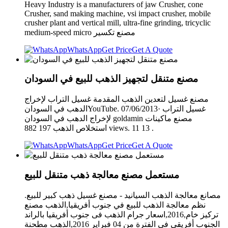
Heavy Industry is a manufacturers of jaw Crusher, cone
Crusher, sand making machine, vsi impact crusher, mobile
crusher plant and vertical mill, ultra-fine grinding, tricyclic
medium-speed micro مصنع تكسير
WhatsApp
Get Price
Get A Quote
مصنع متنقل لتجهيز الذهب للبيع في السودان
مصنع غسيل لتعدين الذهب المقدمة ‫غسيل التراب لإخراج
الدهب في السودان‬‎YouTube. 07/06/2013· غسيل التراب
لإخراج الدهب في السودان goldamin مصنع ماكينات
استخلاص الذهب 197 882 views. 11 13 .
WhatsApp
Get Price
Get A Quote
مستعمل مصنع معالجة ذهب متنقل للبيع
مصانع معالجة الذهب السيانيد - مصنع غسيل ذهب كبير للبيع.
نظم معالجة الذهب للبيع في جنوب أفريقيا,الذهب مصنع
تركيز خام,2016,اسعار جرام الذهب فى جنوب أفريقيا بالراند
الجنوب أفريقى فى الفترة من 04 فبراير 2016,الذهب مطحنة