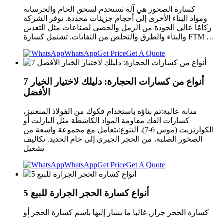
كسارة الصخور هي آلة تستخدم لسحق الخام والخرسانة
ومواد البناء الأخرى إلى أحجام جزيئات محددة. توفر الشركة
ركامًا عالي الجودة من الرمل والحصى لصناعات مثل التعدين
والبناء والطرق والتخلص من النفايات. تشتمل كسارة FTM …
WhatsApp
Get Price
Get A Quote
7 أنواع من كسارات الحجارة: دليلك لاختيار الخيار
الأفضل
متانة عالية:تم بناؤه باستخدام فكوك من الفولاذ المنغنيز،
كسارات الفك مقاومة المواد الكاشطة مثل البازلت أو
الكوارتزيت (موس 6-7). التنوع:يتعامل مع مجموعة واسعة من
الصخور الصلبة، من الحجر الجيري إلى خام الحديد. تكاليف
تشغيل
WhatsApp
Get Price
Get A Quote
5 أنواع كسارة الحجر الجرارة للبيع
كسارة الحجر جرار, غالبا ما يشار إليها باسم كسارة الحجر أو