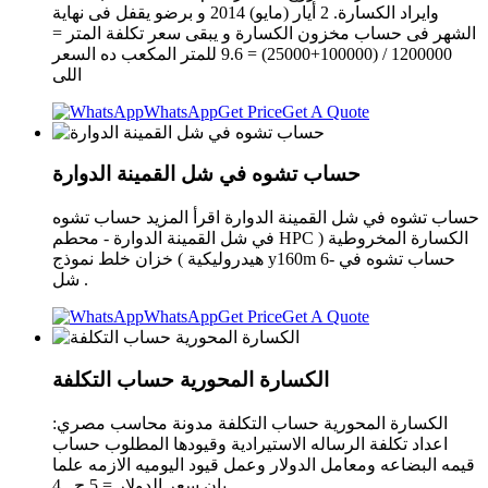
وايراد الكسارة. 2 أيار (مايو) 2014 و برضو يقفل فى نهاية
الشهر فى حساب مخزون الكسارة و يبقى سعر تكلفة المتر =
1200000 / (100000+25000) = 9.6 للمتر المكعب ده السعر
اللى
WhatsApp
Get Price
Get A Quote
حساب تشوه في شل القمينة الدوارة
حساب تشوه في شل القمينة الدوارة اقرأ المزيد حساب تشوه
في شل القمينة الدوارة - محطم HPC الكسارة المخروطية (
هيدروليكية ) خزان خلط نموذج y160m 6- حساب تشوه في
شل .
WhatsApp
Get Price
Get A Quote
الكسارة المحورية حساب التكلفة
الكسارة المحورية حساب التكلفة مدونة محاسب مصري:
اعداد تكلفة الرساله الاستيرادية وقيودها المطلوب حساب
قيمه البضاعه ومعامل الدولار وعمل قيود اليوميه الازمه علما
بان سعر الدولار = 5 ج . 4