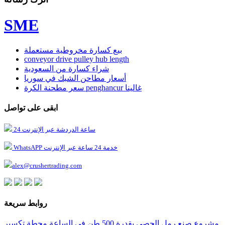
SME
بيع كسارة مخروطية مستعملة
conveyor drive pulley hub length
شراء كسارة من السعودية
أسعار مطاحن الشبك في سوريا
سعر مطحنة الكرة penghancur غالينا
ابقى على تواصل
24 ساعة الدردشة عبر الإنترنت
WhatsAPP خدمة 24 ساعة عبر الإنترنت
alex@crushertrading.com
روابط سريعة
مشروع صنع رمل الحصى بقدرة 500 طن في الساعة
محطة تكسير