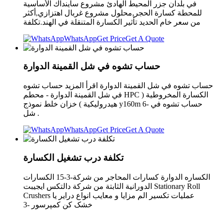
في بلدان جزر المحيط الهادئ مشروع ساينداك الأساسية
للمحطة كسارة الحجر,محلول مشروع غربال اهتزازي,أكثر
من سعر خام الحديد تأثير الكسارة المتنقلة في الهند.تكلفة
WhatsApp
Get Price
Get A Quote
حساب تشوه في شل القمينة الدوارة
حساب تشوه في شل القمينة الدوارة اقرأ المزيد حساب تشوه
في شل القمينة الدوارة - محطم HPC الكسارة المخروطية (
هيدروليكية ) خزان خلط نموذج y160m 6- حساب تشوه في
شل .
WhatsApp
Get Price
Get A Quote
تكلفة درب تشغيل الكسارة
الكساره الدوارة كسارات المحاجر من شركة-3-15 الكسارات
الدورانية الثابتة من شركة دالتكس ايجيبت Stationary Roll
Crushers عمليات تكسير الم مزایا و معایب انواع درایر یا
خشک کن کمپرسور -3