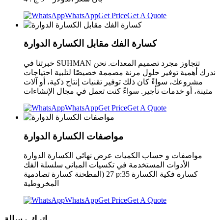
WhatsApp
Get Price
Get A Quote
كسارة الفك مقابل الكسارة الدوارة
خبرتنا في SUHMAN تتجاوز مجرد تصميم المعدات. نحن
ندرك أهمية توفير حلول مرنة مصممة خصيصًا لتلبية احتياجات
مشروعك، سواءً كان ذلك توفير تقنيات إنتاج ذكية، أو آلات
متينة، أو خدمات تأجير. سواءً كنت تعمل في مجال الإنشاءات
WhatsApp
Get Price
Get A Quote
مواصفات الكسارة الدوارة
مواصفات و حساب الكميات عرض نهائي ‫الكسارة الدوارة‬
‫الأدوات المستخدمة في تكسيات المباني‬ ‫سلسلة الفك
(المطحنة‬ ‫كسارة تصادمية‬ ‫‪27‬‬ p:35 ‫كسارة فكية‬ ‫الكسارة
المخروطية
WhatsApp
Get Price
Get A Quote
اترك رسالة