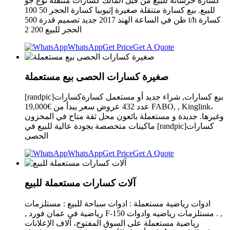
كسارة خرسانة للبيع من قبل المالك كسارات متنقلة نوع جو
للبيع. بيع كسارة متنقلة صغيرة إثيوبيا كسارة الحجر 50 100
طن في الساعة الهند 2017 جديد تصميم قدرة 500 t/h كسارة
الحجر للبيع 200 2
WhatsApp
Get Price
Get A Quote
صغيرة كسارات الحصى بيع مستعملة
[randpic]بيع كسارات, شراء جديد أو مستعمل كسارةكسارات
عدد 432 عروض سعر يبدأ من €19,000 FABO, , Kinglink،
وغيرها. جديدة و مستعملة بائعون محل ثقة متاح في المخزون
ماكينات متخصصة بجودة عالية للبيع في [randpic]كسارات
الحصى
WhatsApp
Get Price
Get A Quote
آلات كسارات مستعملة للبيع
ادوات رياضية مستعملة : ادوات سباحة للبيع : مستلزمات
رياضية في عمان فورد ‏,‏ F-150 ‏,‏ ‏. مستلزمات رياضيه وادوات
رياضية مستعملة على السوق المفتوح، آلاف الإعلانات