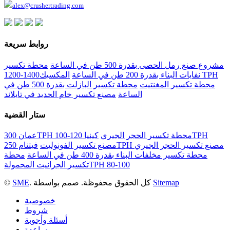
alex@crushertrading.com
روابط سريعة
مشروع صنع رمل الحصى بقدرة 500 طن في الساعة
محطة تكسير
نفايات البناء بقدرة 200 طن في الساعة
المكسيك1400-1200 TPH
محطة تكسير المغنتيت
محطة تكسير البازلت بقدرة 500 طن في
الساعة
مصنع تكسير خام الحديد في تايلاند
ستار القضية
عمان 300TPH محطة تكسير الحجر الجيري
كينيا 120-100TPH
فيتنام 250TPH مصنع تكسير الحجر الجيري
مصنع تكسير الفونوليت
محطة تكسير مخلفات البناء بقدرة 400 طن في الساعة
محطة
تكسير الجرانيت المحمولةTPH 80-100
Sitemap
. كل الحقوق محفوظة. صمم بواسطة
SME
©
خصوصية
شروط
أسئلة وأجوبة
مساعدة