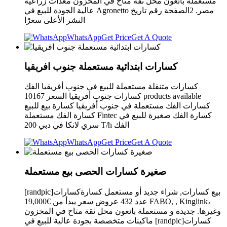
مستعملة بائعون محل ثقة متاح في المخزون معدات زراعية
عالية الجودة للبيع في Agronetto مصر. 2الصفحة رقم تاريخ
النشر الأعلى سعرًا
WhatsApp
Get Price
Get A Quote
كسارات ابتدائية مستعملة جنوب افريقيا
كسارات متنقلة مستعملة للبيع في جنوب أفريقيا الفك
كسارات جنوب أفريقيا السعر 10167 products available
كسارات الفك مستعملة في جنوب أفريقيا كسارة بيع للبيع
كسارة الفك مستعملة Fintec كسارة الفك صغيرة للبيع في
سري لانكا في دبي 200 T/h الفك
WhatsApp
Get Price
Get A Quote
صغيرة كسارات الحصى بيع مستعملة
[randpic]بيع كسارات, شراء جديد أو مستعمل كسارةكسارات
عدد 432 عروض سعر يبدأ من €19,000 FABO, , Kinglink،
وغيرها. جديدة و مستعملة بائعون محل ثقة متاح في المخزون
ماكينات متخصصة بجودة عالية للبيع في [randpic]كسارات