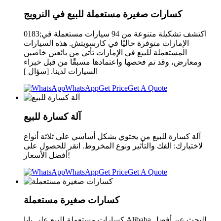
كسارات صغيرة مستعملة للبيع في النرويج
0183;اكتشف تشكيلة متنوعة من 94 سيارات مستعملة في
الإمارات متوفرة حاليًا في كارسويتش. هذه السيارات
المستعملة للبيع في الإمارات تأتي من بائعين خاصين
ومعارض، وقد تم فحصها واعتمادها مسبقًا من قبل خبراء
السيارات لدينا. [سؤال ]
WhatsApp
Get Price
Get A Quote
آلة كسارة للبيع
آلة كسارة للبيع من يحتوي بشكل أساسي على ثلاثة أنواع
لاختيارك: الفك والتأثير ونوع المخروط. انقر للحصول على
أفضل الأسعار!
WhatsApp
Get Price
Get A Quote
كسارات صغيرة مستعملة
كسارات مستعملة للبيع علي بابا Alibaba البحث عن أفضل