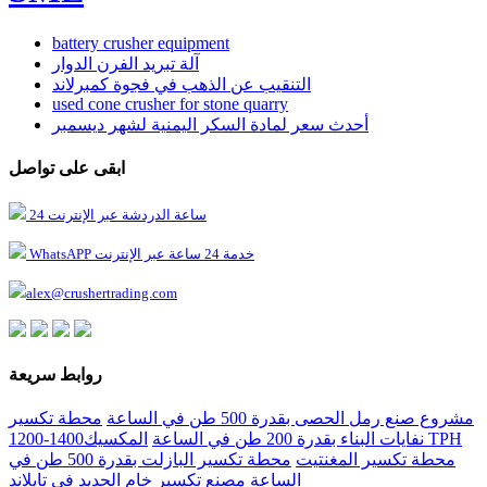
battery crusher equipment
آلة تبريد الفرن الدوار
التنقيب عن الذهب في فجوة كمبرلاند
used cone crusher for stone quarry
أحدث سعر لمادة السكر اليمنية لشهر ديسمبر
ابقى على تواصل
24 ساعة الدردشة عبر الإنترنت
WhatsAPP خدمة 24 ساعة عبر الإنترنت
alex@crushertrading.com
روابط سريعة
مشروع صنع رمل الحصى بقدرة 500 طن في الساعة
محطة تكسير
نفايات البناء بقدرة 200 طن في الساعة
المكسيك1400-1200 TPH
محطة تكسير المغنتيت
محطة تكسير البازلت بقدرة 500 طن في
الساعة
مصنع تكسير خام الحديد في تايلاند