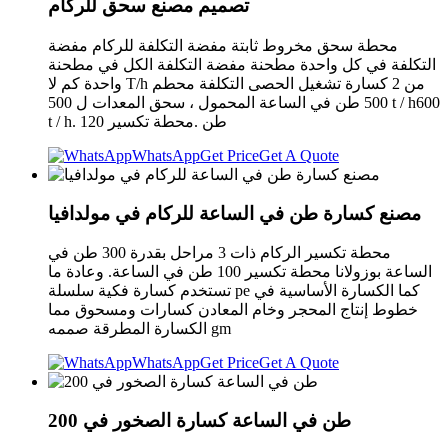
تصميم مصنع سحق للركام
محطة سحق مخروط ثابتة مفضة التكلفة للركام مفضة
التكلفة في كل واحدة مطحنة مفضة التكلفة الكل في مطحنة
واحدة كم لا T/h من 2 كسارة تشغيل الحصى التكلفة محطم
500 طن في الساعة المحمول ، سحق المعدات ل 500 t / h600
t / h. 120 طن .محطة تكسير
WhatsApp
Get Price
Get A Quote
مصنع كسارة طن في الساعة للركام في مولدافيا
محطة تكسير الركام ذات 3 مراحل بقدرة 300 طن في
الساعة بوزولانا محطة تكسير 100 طن في الساعة. وعادة ما
تستخدم كسارة فكية سلسلة pe كما الكسارة الأساسية في
خطوط إنتاج المحجر وخام المعادن كسارات ومسحوق مما
الكسارة المطرقة صممه gm
WhatsApp
Get Price
Get A Quote
200 طن في الساعة كسارة الصخور في