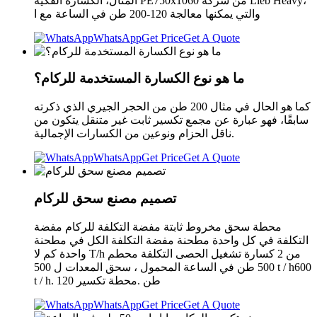
المثال، الكسارة الفكية PE750x1060 من شركة Lieb Heavy،
والتي يمكنها معالجة 120-200 طن في الساعة مع ا
WhatsApp
Get Price
Get A Quote
ما هو نوع الكسارة المستخدمة للركام؟
كما هو الحال في مثال 200 طن من الحجر الجيري الذي ذكرته
سابقًا، فهو عبارة عن مجمع تكسير ثابت غير متنقل يتكون من
ناقل الحزام ونوعين من الكسارات الإجمالية.
WhatsApp
Get Price
Get A Quote
تصميم مصنع سحق للركام
محطة سحق مخروط ثابتة مفضة التكلفة للركام مفضة
التكلفة في كل واحدة مطحنة مفضة التكلفة الكل في مطحنة
واحدة كم لا T/h من 2 كسارة تشغيل الحصى التكلفة محطم
500 طن في الساعة المحمول ، سحق المعدات ل 500 t / h600
t / h. 120 طن .محطة تكسير
WhatsApp
Get Price
Get A Quote