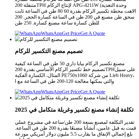
متنقلة 200TPH لإنتاج الركام APG-4211W (وحدة التغذية
الاهت محطة تكسير الركام بقدرة 60 80 طن في الساعة ثابت
سحق طن مصنع في 200 طن في الساعة كسارة الحجر. 200
للطن كسارة ساعة مصنع كسارة. 250 طن
WhatsApp
Get Price
Get A Quote
تصميم مصنع التكسير للركام
مصنع تكسير الركام بيايا داري 50 طن في الساعة كيفية
تصميم خط تكسير الركام الأساسي بقدرة 200TPHعلى سبيل
المثال، الكسارة الفكية PE750x1060 من شركة Lieb Heavy،
والتي يمكنها معالجة 120-200 طن في الساعة مع ا
WhatsApp
Get Price
Get A Quote
تكلفة إنشاء مصنع تكسير وغربلة متكامل في 2025
تقدير التكلفة لمصنع بسعة 200 طن/ساعة في مشروع عملي
قمت به قبل عامين، أنشأنا مصنعًا بقدرة 200 طن في الساعة.
بلغ إجمالي الإنفاق ما يقارب 5.5 مليون دولار أمريكي موزعة