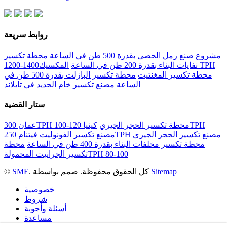
روابط سريعة
مشروع صنع رمل الحصى بقدرة 500 طن في الساعة
محطة تكسير
نفايات البناء بقدرة 200 طن في الساعة
المكسيك1400-1200 TPH
محطة تكسير المغنتيت
محطة تكسير البازلت بقدرة 500 طن في
الساعة
مصنع تكسير خام الحديد في تايلاند
ستار القضية
عمان 300TPH محطة تكسير الحجر الجيري
كينيا 120-100TPH
فيتنام 250TPH مصنع تكسير الحجر الجيري
مصنع تكسير الفونوليت
محطة تكسير مخلفات البناء بقدرة 400 طن في الساعة
محطة
تكسير الجرانيت المحمولةTPH 80-100
Sitemap
. كل الحقوق محفوظة. صمم بواسطة
SME
©
خصوصية
شروط
أسئلة وأجوبة
مساعدة