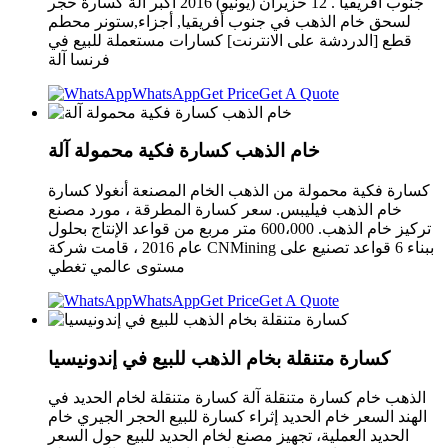
جنوب أفريقيا . 12 حزيران (يونيو) 2016 اكبر الة كسارة حجر
لسحق خام الذهب في جنوب أفريقيا, أجزاء,ستونر محطم
قطع [الدردشة على الانترنت] كسارات مستعملة للبيع في
فرنسا آلة
WhatsApp
Get Price
Get A Quote
خام الذهب كسارة فكية محمولة آلة
كسارة فكية محمولة من الذهب الخام المصنعة أنغولا كسارة
خام الذهب فيليبس. سعر كسارة المطرقة ، مورد مصنع
تركيز خام الذهب. 600،000 متر مربع من قواعد الإنتاج بحلول
عام 2016 ، قامت شركة CNMining ببناء 6 قواعد تصنيع على
مستوى عالمي تغطي
WhatsApp
Get Price
Get A Quote
كسارة متنقلة بخام الذهب للبيع في إندونيسيا
الذهب خام كسارة متنقلة آلة كسارة متنقلة لخام الحديد في
الهند السعر خام الحديد إثراء كسارة للبيع الحجر الجيري خام
الحديد العملية، تجهيز مصنع لخام الحديد للبيع حول السعر