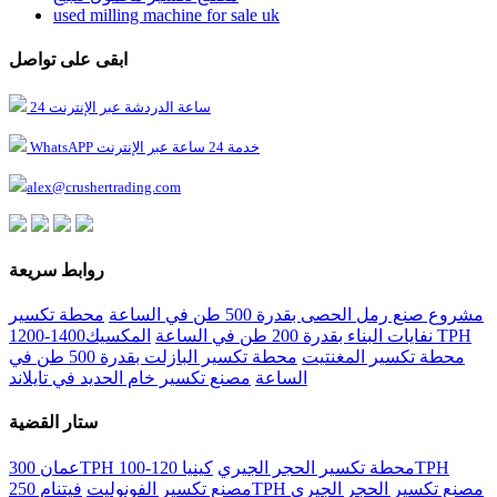
used milling machine for sale uk
ابقى على تواصل
24 ساعة الدردشة عبر الإنترنت
WhatsAPP خدمة 24 ساعة عبر الإنترنت
alex@crushertrading.com
روابط سريعة
مشروع صنع رمل الحصى بقدرة 500 طن في الساعة
محطة تكسير
نفايات البناء بقدرة 200 طن في الساعة
المكسيك1400-1200 TPH
محطة تكسير المغنتيت
محطة تكسير البازلت بقدرة 500 طن في
الساعة
مصنع تكسير خام الحديد في تايلاند
ستار القضية
عمان 300TPH محطة تكسير الحجر الجيري
كينيا 120-100TPH
فيتنام 250TPH مصنع تكسير الحجر الجيري
مصنع تكسير الفونوليت